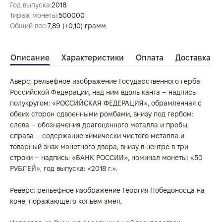
Год выпуска:
2018
Тираж монеты:
500000
Общий вес:
7,89 (±0,10) грамм
Описание
Характеристики
Оплата
Доставка
Аверс: рельефное изображение Государственного герба
Российской Федерации, над ним вдоль канта – надпись
полукругом: «РОССИЙСКАЯ ФЕДЕРАЦИЯ», обрамленная с
обеих сторон сдвоенными ромбами, внизу под гербом:
слева – обозначения драгоценного металла и пробы,
справа – содержание химически чистого металла и
товарный знак монетного двора, внизу в центре в три
строки – надпись: «БАНК РОССИИ», номинал монеты: «50
РУБЛЕЙ», год выпуска: «2018 г.».
Реверс: рельефное изображение Георгия Победоносца на
коне, поражающего копьем змея.