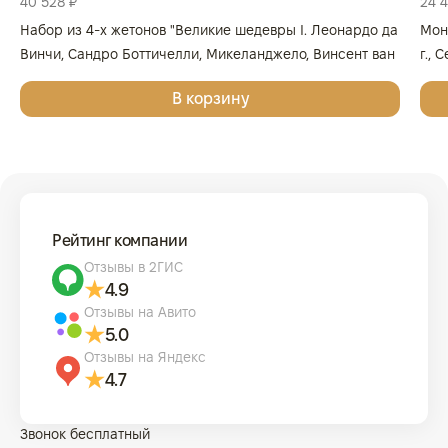
40 528 ₽
24 
Набор из 4-х жетонов "Великие шедевры I. Леонардо да
Мон
Винчи, Сандро Боттичелли, Микеланджело, Винсент ван
г., 
Гог", 2025г., Серебро, 62,2 гр., проба 999, ГЕРМАНИЯ
999
В корзину
Рейтинг компании
Отзывы в 2ГИС
4.9
Отзывы на Авито
5.0
Отзывы на Яндекс
4.7
Звонок бесплатный