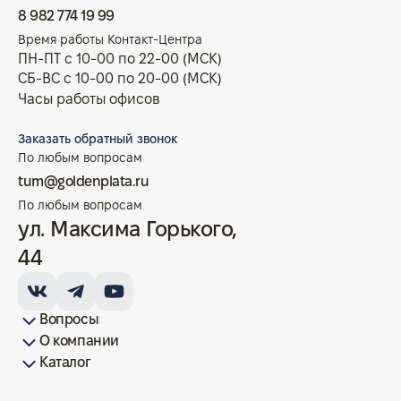
8 982 774 19 99
Время работы Контакт-Центра
ПН-ПТ с 10-00 по 22-00 (МСК)
СБ-ВС с 10-00 по 20-00 (МСК)
Часы работы офисов
Заказать обратный звонок
По любым вопросам
tum@goldenplata.ru
По любым вопросам
ул. Максима Горького,
44
Вопросы
О компании
Как купить/продать
Условия оплаты
Условия доставки
Гарантия на товар
Возврат монет
Карта сайта
Каталог
Франшиза
История
Вопрос-ответ
Отзывы
Лицензии и документы
Контакты офисов
Новости
Блог
Аксессуары для монет
Золотые монеты
Инвестиционные монеты
Памятные монеты
Серебряные монеты
Жетоны