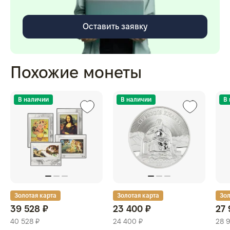
Оставить заявку
Похожие монеты
В наличии
В наличии
В
Золотая карта
Золотая карта
Зол
39 528 ₽
23 400 ₽
27 
40 528 ₽
24 400 ₽
28 