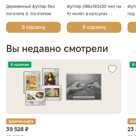
Деревянный футляр без
Футляр (186x192x50 мм) на
Фут
логотипа /с логотипом
10 монет в капсулах
под
Золотая Плата/Сеятель/
(диаметр 46 мм), светло-
(диа
В корзину
В корзину
Георгий Победоносец для
бордовый
бор
одной монеты
Вы недавно смотрели
В наличии
В
Золотая карта
Зол
39 528 ₽
23 