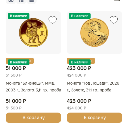
В наличии
В наличии
Золотая карта
Золотая карта
В наличии
В наличии
51 000 ₽
423 000 ₽
51 300 ₽
424 000 ₽
Монета "Близнецы", ММД,
Монета "Год Лошади", 2026
2003 г., Золото, 3,11 гр., проба
г., Золото, 31,1 гр., проба
999, РОССИЯ
999.9, АВСТРАЛИЯ
51 000 ₽
423 000 ₽
51 300 ₽
424 000 ₽
В корзину
В корзину