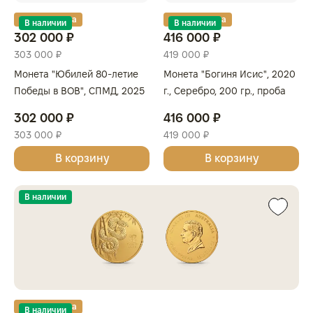
Золотая карта
Золотая карта
В наличии
В наличии
302 000 ₽
416 000 ₽
303 000 ₽
419 000 ₽
Монета "Юбилей 80-летие
Монета "Богиня Исис", 2020
Победы в ВОВ", СПМД, 2025
г., Серебро, 200 гр., проба
г., Золото, 7,78 гр., проба 999,
999, СОЛОМОНОВЫ
302 000 ₽
416 000 ₽
РОССИЯ
ОСТРОВА
303 000 ₽
419 000 ₽
В корзину
В корзину
В наличии
Золотая карта
В наличии