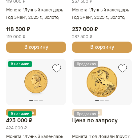
119 000 ₽
237 500 ₽
Монета "Лунный календарь
Монета "Лунный календарь
Год Змеи", 2025 г., Золото,
Год Змеи", 2025 г., Золото,
7,78 гр., проба 9999,
15,55 гр., проба 9999,
118 500 ₽
237 000 ₽
АВСТРАЛИЯ
АВСТРАЛИЯ
119 000 ₽
237 500 ₽
В корзину
В корзину
В наличии
Предзаказ
Золотая карта
Золотая карта
В наличии
Предзаказ
423 000 ₽
Цена по запросу
424 000 ₽
Монета "Лунный календарь
Монета "Год Лошади (пруф)",