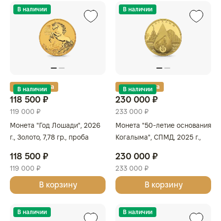
В наличии
В наличии
Золотая карта
Золотая карта
В наличии
В наличии
118 500 ₽
230 000 ₽
119 000 ₽
233 000 ₽
Монета "Год Лошади", 2026
Монета "50-летие основания
г., Золото, 7,78 гр., проба
Когалыма", СПМД, 2025 г.,
999.9, АВСТРАЛИЯ
Золото, 15,55 гр., проба 999,
118 500 ₽
230 000 ₽
РОССИЯ
119 000 ₽
233 000 ₽
В корзину
В корзину
В наличии
В наличии