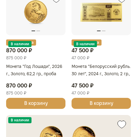
Золотая карта
Золотая карта
В наличии
В наличии
870 000 ₽
47 500 ₽
875 000 ₽
47 000 ₽
Монета "Год Лошади", 2026
Монета "Белорусский рубль.
г., Золото, 62,2 гр., проба
30 лет", 2024 г., Золото, 2 гр.,
999.9, АВСТРАЛИЯ
проба 999, БЕЛАРУСЬ
870 000 ₽
47 500 ₽
875 000 ₽
47 000 ₽
В корзину
В корзину
В наличии