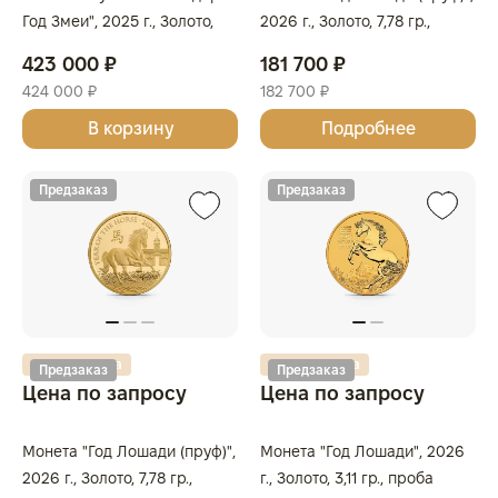
Год Змеи", 2025 г., Золото,
2026 г., Золото, 7,78 гр.,
31,1 гр., проба 9999,
проба 999.9, АВСТРАЛИЯ
423 000 ₽
181 700 ₽
АВСТРАЛИЯ
424 000 ₽
182 700 ₽
В корзину
Подробнее
Предзаказ
Предзаказ
Золотая карта
Золотая карта
Предзаказ
Предзаказ
Цена по запросу
Цена по запросу
Монета "Год Лошади (пруф)",
Монета "Год Лошади", 2026
2026 г., Золото, 7,78 гр.,
г., Золото, 3,11 гр., проба