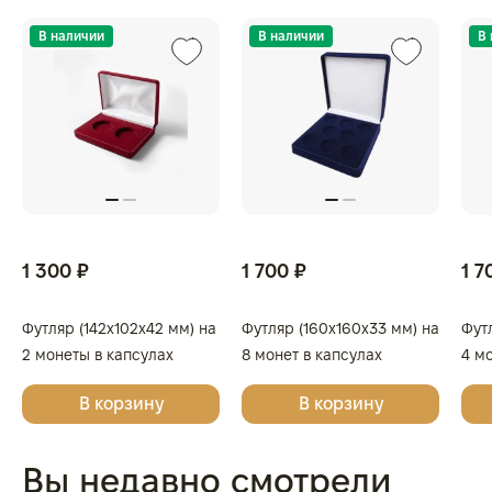
В наличии
В наличии
В
1 300 ₽
1 700 ₽
1 7
Футляр (142x102x42 мм) на
Футляр (160x160x33 мм) на
Футл
2 монеты в капсулах
8 монет в капсулах
4 м
(диаметр 46 мм), светло-
(диаметр 46 мм), светло-
(диа
В корзину
В корзину
бордовый
бордовый
бор
Вы недавно смотрели