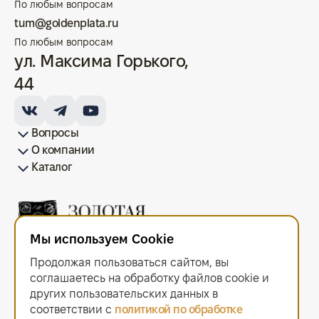
По любым вопросам
tum@goldenplata.ru
По любым вопросам
ул. Максима Горького,
44
Вопросы
О компании
Как купить/продать
Условия оплаты
Условия доставки
Гарантия на товар
Возврат монет
Карта сайта
Каталог
Франшиза
История
Вопрос-ответ
Отзывы
Лицензии и документы
Контакты офисов
Новости
Блог
Аксессуары для монет
Золотые монеты
Инвестиционные монеты
Памятные монеты
Серебряные монеты
Жетоны
Мы используем Cookie
ООО "Золотая Плата"
ИНН 6679143916 ОГРН 1216600044297
Продолжая пользоваться сайтом, вы
Политика в отношении обработки персональных данных
.
Согласие на обработку персональных данных
.
соглашаетесь на обработку файлов сооkiе и
Договор оферты
.
других пользовательских данных в
Мы используем cookie. Это позволяет нам анализировать
соответствии с
политикой по обработке
взаимодействие посетителей с сайтом и делать его лучше.