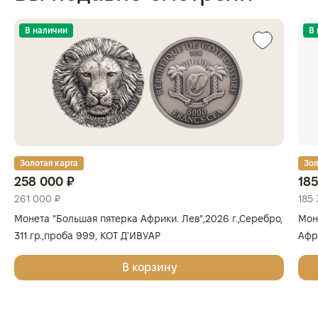
В наличии
В
Золотая карта
Зол
258 000 ₽
185
261 000 ₽
185 
Монета "Большая пятерка Африки. Лев",2026 г.,Серебро,
Мон
311 гр.,проба 999, КОТ Д'ИВУАР
Афри
Золо
В корзину
КОТ